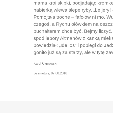
mama kroi skibki, podjadając kromke,
nabierką wlewa ślepe ryby. „Łe jery! 
Pomojtała troche – fafołów ni mo. Wu
czegoś, a Rychu ołówkiem na oszcz
buchalterem chce być. Bejmy liczyć.
spod łebory Altmanów z kanką mleka.
powiedział: „Ide los” i pobiegł do Ja
gonito już są za starzy, ale w tytę 
Karol Cyprowski
Szamotuły, 07.08.2018