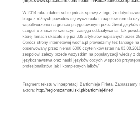
(
https://www.sprachcaffe.com/fileadmin/Redaktion/docs/Sprachc
W 2014 roku zdałem sobie jednak sprawę z tego, że dotychczas
bloga z różnych powodów się wyczerpała i zaapelowałem do czy
współtworzenie na gruncie przygotowanym przez
Świat języków
czegoś o znacznie szerszym zasięgu oddziaływania. Tak powsta
której łamach ukazało się już 335 artykułów napisanych przez 29
Oprócz strony internetowej woofla.pl prowadzimy też fanpage n
obserwowany przez niemal 6000 czytelników (stan na 03.08.20
zespołowi zależy przede wszystkim na popularyzacji wiedzy z d
językoznawstwa oraz nauki języków obcych w sposób przystępn
profesjonalistów, jak i kompletnych laików”.
Fragment tekstu w interpretacji Bartłomieja Firleta. Zapraszamy 
aktora:
http://regionszamotulski.pl/bartlomiej-firlet/