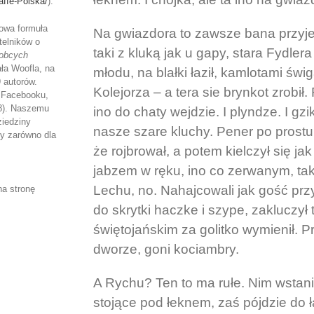
affe-Polska/
).
owa formuła
Na gwiazdora to zawsze bana przyj
telników o
taki z kluką jak u gapy, stara Fydler
 obcych
ła Woofla, na
młodu, na blałki łaził, kamlotami świ
 autorów.
Kolejorza – a tera sie brynkot zrobił.
a Facebooku,
18). Naszemu
ino do chaty wejdzie. I plyndze. I gzik 
ziedziny
nasze szare kluchy. Pener po prostu. 
y zarówno dla
że rojbrował, a potem kielczył się ja
jabzem w ręku, ino co zerwanym, tak 
Lechu, no. Nahajcowali jak gość przyj
na stronę
do skrytki haczke i szype, zakluczy
świętojańskim za golitko wymienił. P
dworze, goni kociambry.
A Rychu? Ten to ma rułe. Nim wstani
stojące pod łeknem, zaś pójdzie do 