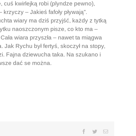
 cuś kwirlejką robi (plyndze pewno),
– krzyczy – Jakieś fafoły pływają”.
chta wiary ma dziś przyjść, każdy z tytką
ytku naoszczonym pisze, co kto ma –
 Cała wiara przyszła – nawet ta miągwa
 Jak Rychu był fertyś, skoczył na stopy,
dzi. Fajna dziewucha taka. Na szukano i
zawsze dać se można.
Facebook
Twitter
Email