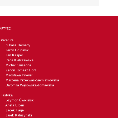
ARTYŚCI
Literatura
Łukasz Bernady
Jerzy Grupiński
Jan Kasper
Irena Kiełczewska
Michał Kruszona
Zenon Tomasz Pohl
Mirosława Prywer
Marzena Przekwas-Siemiątkowska
Daromiła Wąsowska-Tomawska
Plastyka
Szymon Ćwikliński
Arleta Eiben
Jacek Hagel
Jarek Kałużyński