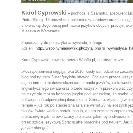
Karol Cyprowski
– pochodzi z Szamotuł, absolwent Li
Piotra Skargi. Ukończył stosunki międzynarodowe oraz filologię 
chorwacką. Jego pasją jest nauka języków obcych, pracuje jako 
Mieszka w Warszawie.
Zapraszamy do przeczytania wywiadu, którego
udzielił
http://wspolnymianownik.pl/czytaj.php?s=wywiady&a=ka
Karol Cyprowski prowadzi serwis Woofla.pl, o którym pisze:
„Początki serwisu sięgają roku 2010, kiedy samodzielnie zaczą
blog pod tytułem
Świat języków obcych
. Chciałem przede wszyst
się na nim moimi doświadczeniami z nauki języków, ciekawostk
lingwistycznego świata oraz przede wszystkim przekonywać czy
nauczyć się można każdego języka pod warunkiem, że osoba u
poświęci nań odpowiednią ilość czasu. Strona rozwijała się w n
tempie – już rok po starcie znalazła się wśród 25 najlepszych j
blogów świata według portalu bab.la, a sam zostałem zaproszon
prestiżowym jak na owe czasy projekcie, jakim było stworzenie
przez szkołę językową Sprachcaffe poradnika pod tytułem
Jak n
języka obcego?