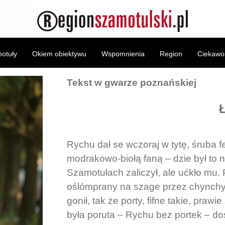
otuły
Okiem obiektywu
Wspomnienia
Region
Ciekawos
Tekst w gwarze poznańskiej
Ł
Rychu dał se wczoraj w tytę, śruba fes
modrakowo-biołą faną – dzie był to n
Szamotułach zaliczył, ale ućkło mu. P
oślómprany na szage przez chynchy, 
gonił, tak że porty, fifne takie, prawie
była poruta – Rychu bez portek – doś