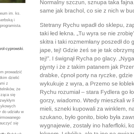
Normalny szczun, sznupa taka fajna, by
same jak brachol, co sie z nich w bud
ceum im. ks.
serbską i
Stetrany Rychu wpadł do sklepu, zapali
programista.
taki łed łekna. „Tu wyra se nie zrobi
skitra i taki rozmemłany poszedł do g
rol-cyprowski
.
jape, tej! Gdzie żeś se je tak obrzym
tej!”. I śwignął Rycha po glacy. „Nyg
pjynty i że z takim patanem jak Prze
łem prowadzić
drabke, ćpnoł porty na ryczke, gdzie 
kim dzielić
wykukuje z wyra, a Przemo se łoblek
ami z
telników, że
Rychu rozumiał – stara Fydlera go ło
cząca się
gorzy, wiadomo. Wtedy mieszkali w Po
iezwykłym
ęzykowych
mieli, szneki kupowali za winklem, n
y do udziału w
szukano, było gonito, bioło była zaws
 firmowanego
auczyć się
wygnajewie, zostały ino haferfloki, k
łeknem. I chójka, ale ta ino na gwiaz