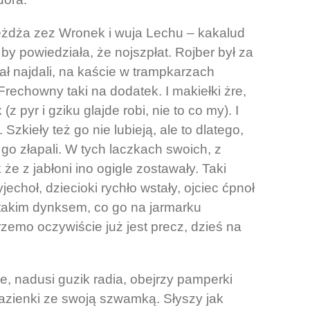
eżdża zez Wronek i wuja Lechu – kakalud
a by powiedziała, że nojszpłat. Rojber był za
gał najdali, na kaście w trampkarzach
 Frechowny taki na dodatek. I makiełki żre,
(z pyr i gziku glajde robi, nie to co my). I
Szkieły też go nie lubieją, ale to dlatego,
k go złapali. W tych laczkach swoich, z
że z jabłoni ino ogigle zostawały. Taki
echoł, dziecioki rychło wstały, ojciec ćpnoł
ł takim dynksem, co go na jarmarku
rzemo oczywiście już jest precz, dzieś na
e, nadusi guzik radia, obejrzy pamperki
łazienki ze swoją szwamką. Słyszy jak