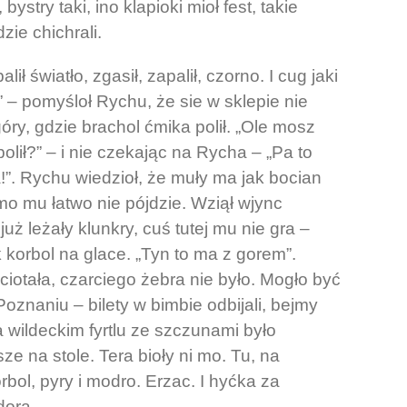
stry taki, ino klapioki mioł fest, takie
zie chichrali.
ł światło, zgasił, zapalił, czorno. I cug jaki
ę” – pomyśloł Rychu, że sie w sklepie nie
óry, gdzie brachol ćmika polił. „Ole mosz
polił?” – i nie czekając na Rycha – „Pa to
a!”. Rychu wiedzioł, że muły ma jak bocian
mo mu łatwo nie pójdzie. Wziął wjync
już leżały klunkry, cuś tutej mu nie gra –
 korbol na glace. „Tyn to ma z gorem”.
ciotała, czarciego żebra nie było. Mogło być
znaniu – bilety w bimbie odbijali, bejmy
a wildeckim fyrtlu ze szczunami było
ze na stole. Tera bioły ni mo. Tu, na
orbol, pyry i modro. Erzac. I hyćka za
dora.