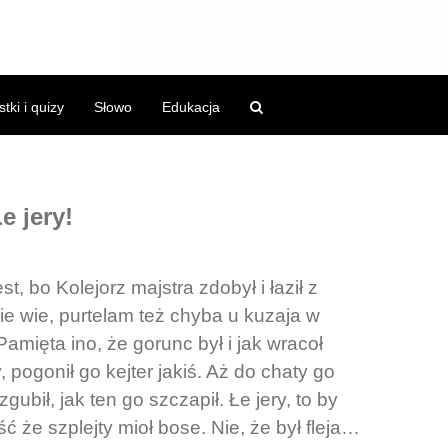
Poprzedni
Kolejny
tki i quizy
Słowo
Edukacja
e jery!
t, bo Kolejorz majstra zdobył i łaził z
ie wie, purtelam też chyba u kuzaja w
amięta ino, że gorunc był i jak wracoł
pogonił go kejter jakiś. Aż do chaty go
 zgubił, jak ten go szczapił. Łe jery, to by
ć że szplejty mioł bose. Nie, że był fleja…