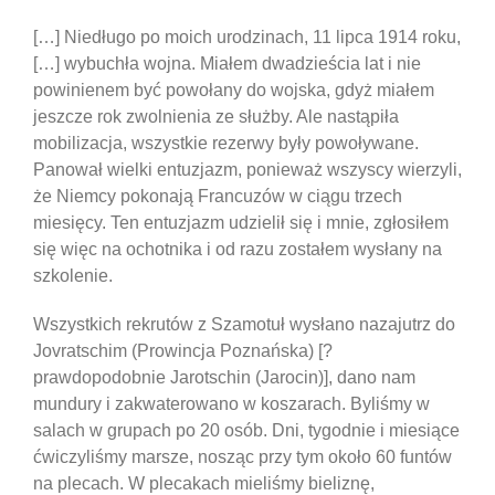
[…] Niedługo po moich urodzinach, 11 lipca 1914 roku,
[…] wybuchła wojna. Miałem dwadzieścia lat i nie
powinienem być powołany do wojska, gdyż miałem
jeszcze rok zwolnienia ze służby. Ale nastąpiła
mobilizacja, wszystkie rezerwy były powoływane.
Panował wielki entuzjazm, ponieważ wszyscy wierzyli,
że Niemcy pokonają Francuzów w ciągu trzech
miesięcy. Ten entuzjazm udzielił się i mnie, zgłosiłem
się więc na ochotnika i od razu zostałem wysłany na
szkolenie.
Wszystkich rekrutów z Szamotuł wysłano nazajutrz do
Jovratschim (Prowincja Poznańska) [?
prawdopodobnie Jarotschin (Jarocin)], dano nam
mundury i zakwaterowano w koszarach. Byliśmy w
salach w grupach po 20 osób. Dni, tygodnie i miesiące
ćwiczyliśmy marsze, nosząc przy tym około 60 funtów
na plecach. W plecakach mieliśmy bieliznę,