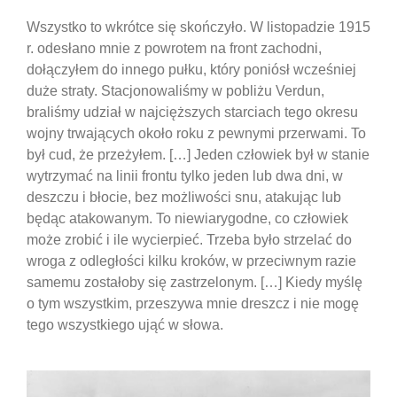
Wszystko to wkrótce się skończyło. W listopadzie 1915
r. odesłano mnie z powrotem na front zachodni,
dołączyłem do innego pułku, który poniósł wcześniej
duże straty. Stacjonowaliśmy w pobliżu Verdun,
braliśmy udział w najcięższych starciach tego okresu
wojny trwających około roku z pewnymi przerwami. To
był cud, że przeżyłem. […] Jeden człowiek był w stanie
wytrzymać na linii frontu tylko jeden lub dwa dni, w
deszczu i błocie, bez możliwości snu, atakując lub
będąc atakowanym. To niewiarygodne, co człowiek
może zrobić i ile wycierpieć. Trzeba było strzelać do
wroga z odległości kilku kroków, w przeciwnym razie
samemu zostałoby się zastrzelonym. […] Kiedy myślę
o tym wszystkim, przeszywa mnie dreszcz i nie mogę
tego wszystkiego ująć w słowa.