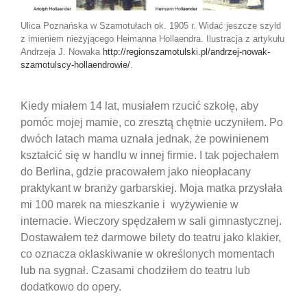
Ulica Poznańska w Szamotułach ok. 1905 r. Widać jeszcze szyld
z imieniem nieżyjącego Heimanna Hollaendra. Ilustracja z artykułu
Andrzeja J. Nowaka
http://regionszamotulski.pl/andrzej-nowak-
szamotulscy-hollaendrowie/
.
Kiedy miałem 14 lat, musiałem rzucić szkołę, aby
pomóc mojej mamie, co zresztą chętnie uczyniłem. Po
dwóch latach mama uznała jednak, że powinienem
kształcić się w handlu w innej firmie. I tak pojechałem
do Berlina, gdzie pracowałem jako nieopłacany
praktykant w branży garbarskiej. Moja matka przysłała
mi 100 marek na mieszkanie i wyżywienie w
internacie. Wieczory spędzałem w sali gimnastycznej.
Dostawałem też darmowe bilety do teatru jako klakier,
co oznacza oklaskiwanie w określonych momentach
lub na sygnał. Czasami chodziłem do teatru lub
dodatkowo do opery.