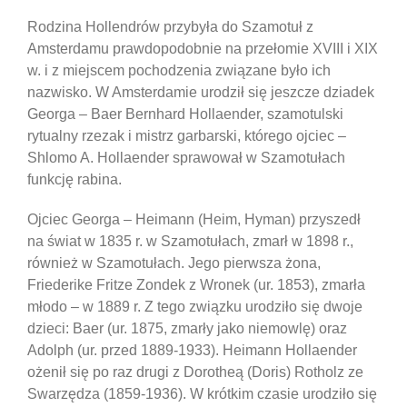
Rodzina Hollendrów przybyła do Szamotuł z
Amsterdamu prawdopodobnie na przełomie XVIII i XIX
w. i z miejscem pochodzenia związane było ich
nazwisko. W Amsterdamie urodził się jeszcze dziadek
Georga – Baer Bernhard Hollaender, szamotulski
rytualny rzezak i mistrz garbarski, którego ojciec –
Shlomo A. Hollaender sprawował w Szamotułach
funkcję rabina.
Ojciec Georga – Heimann (Heim, Hyman) przyszedł
na świat w 1835 r. w Szamotułach, zmarł w 1898 r.,
również w Szamotułach. Jego pierwsza żona,
Friederike Fritze Zondek z Wronek (ur. 1853), zmarła
młodo – w 1889 r. Z tego związku urodziło się dwoje
dzieci: Baer (ur. 1875, zmarły jako niemowlę) oraz
Adolph (ur. przed 1889-1933). Heimann Hollaender
ożenił się po raz drugi z Dorotheą (Doris) Rotholz ze
Swarzędza (1859-1936). W krótkim czasie urodziło się