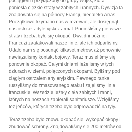
pociągiem i przyłączony do grupy wojsk, która
poniosła ciężkie straty w zabitych i rannych. Dywizja ta
znajdowała się na północy Francji, niedaleko Arras.
Początkowo trzymano nas w rezerwie, ale dosięgnął
nas ostrzał artyleryjski z armat. Ponieśliśmy pierwsze
straty i trzeba było się okopać. Dwa dni później
Francuzi zaatakowali nasze linie, ale ich odparliśmy.
Udało nam się posunąć kilkaset metrów, aż ponownie
nawiązaliśmy kontakt bojowy. Teraz musieliśmy się
ponownie okopać. Całymi dniami leżeliśmy w tych
dziurach w ziemi, połączonych okopami. Byliśmy pod
ciągłym ostrzałem artyleryjskim. Pewnego ranka
ruszyliśmy do zmasowanego ataku i zajęliśmy linie
francuskie. Wszędzie leżały ciała zabitych i ranni,
których na noszach zabierali sanitariusze. Wzięliśmy
też jeńców, których trzeba było odprowadzić na tyły.
Teraz trzeba było znowu okopać się, wykopać okopy i
zbudować schrony. Znajdowaliśmy się 200 metrów od