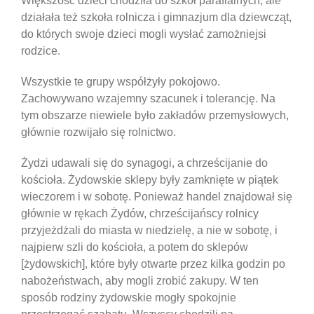
Większość dzieci chodziła do szkół parafialnych, ale
działała też szkoła rolnicza i gimnazjum dla dziewcząt,
do których swoje dzieci mogli wysłać zamożniejsi
rodzice.
Wszystkie te grupy współżyły pokojowo.
Zachowywano wzajemny szacunek i tolerancję. Na
tym obszarze niewiele było zakładów przemysłowych,
głównie rozwijało się rolnictwo.
Żydzi udawali się do synagogi, a chrześcijanie do
kościoła. Żydowskie sklepy były zamknięte w piątek
wieczorem i w sobotę. Ponieważ handel znajdował się
głównie w rękach Żydów, chrześcijańscy rolnicy
przyjeżdżali do miasta w niedzielę, a nie w sobotę, i
najpierw szli do kościoła, a potem do sklepów
[żydowskich], które były otwarte przez kilka godzin po
nabożeństwach, aby mogli zrobić zakupy. W ten
sposób rodziny żydowskie mogły spokojnie