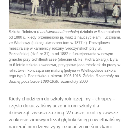
Szkoła Rolnicza (
Landwirstschaftsschule
) działała w Szamotułach
od 1880 r., kiedy przeniesiono ją, wraz z nauczycielami i uczniami,
ze Wschowy (szkołę utworzono tam w 1877 r.). Początkowo
mieściła się w kamienicy rodziny Sroczyńskich przy ul.
Poznańskiej (dziś nr 31), a od 1882 r. funkcjonowała w nowym
gmachu przy Schillerstrasse (obecnie ul. ks. Piotra Skargi). Była
to 6-letnia szkoła zawodowa, przygotowująca młodzież do pracy w
rolnictwie i kończąca się maturą (jedyna w Wielkopolsce szkoła
tego typu). Pocztówka z okresu 1905-1918. Źródło:
Szamotuły na
dawnej pocztówce 1898-1939
, Szamotuły 2000
Kiedy chodziłem do szkoły rolniczej, my – chłopcy –
często dokuczaliśmy uczennicom szkoły dla
dziewcząt, zwłaszcza zimą. W naszej okolicy zawsze
w okresie zimowym leżał głęboki śnieg i uwielbialiśmy
nacierać nim dziewczyny i rzucać w nie śnieżkami.