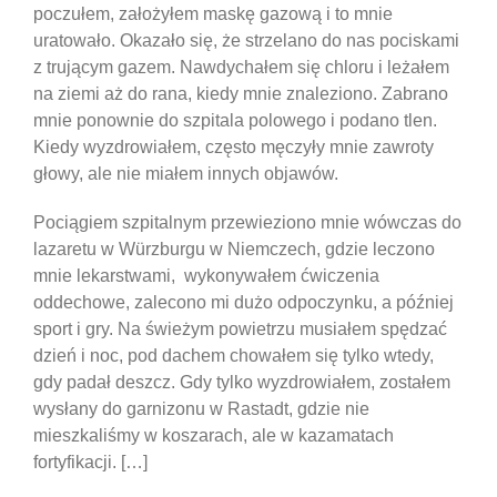
poczułem, założyłem maskę ​​gazową i to mnie
uratowało. Okazało się, że strzelano do nas pociskami
z trującym gazem. Nawdychałem się chloru i leżałem
na ziemi aż do rana, kiedy mnie znaleziono. Zabrano
mnie ponownie do szpitala polowego i podano tlen.
Kiedy wyzdrowiałem, często męczyły mnie zawroty
głowy, ale nie miałem innych objawów.
Pociągiem szpitalnym przewieziono mnie wówczas do
lazaretu w Würzburgu w Niemczech, gdzie leczono
mnie lekarstwami, wykonywałem ćwiczenia
oddechowe, zalecono mi dużo odpoczynku, a później
sport i gry. Na świeżym powietrzu musiałem spędzać
dzień i noc, pod dachem chowałem się tylko wtedy,
gdy padał deszcz. Gdy tylko wyzdrowiałem, zostałem
wysłany do garnizonu w Rastadt, gdzie nie
mieszkaliśmy w koszarach, ale w kazamatach
fortyfikacji. […]