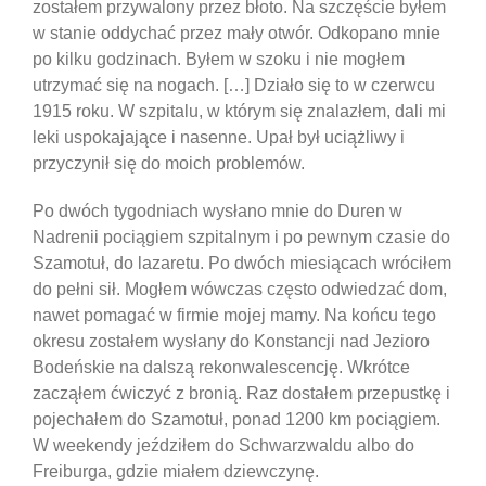
zostałem przywalony przez błoto. Na szczęście byłem
w stanie oddychać przez mały otwór. Odkopano mnie
po kilku godzinach. Byłem w szoku i nie mogłem
utrzymać się na nogach. […] Działo się to w czerwcu
1915 roku. W szpitalu, w którym się znalazłem, dali mi
leki uspokajające i nasenne. Upał był uciążliwy i
przyczynił się do moich problemów.
Po dwóch tygodniach wysłano mnie do Duren w
Nadrenii pociągiem szpitalnym i po pewnym czasie do
Szamotuł, do lazaretu. Po dwóch miesiącach wróciłem
do pełni sił. Mogłem wówczas często odwiedzać dom,
nawet pomagać w firmie mojej mamy. Na końcu tego
okresu zostałem wysłany do Konstancji nad Jezioro
Bodeńskie na dalszą rekonwalescencję. Wkrótce
zacząłem ćwiczyć z bronią. Raz dostałem przepustkę i
pojechałem do Szamotuł, ponad 1200 km pociągiem.
W weekendy jeździłem do Schwarzwaldu albo do
Freiburga, gdzie miałem dziewczynę.