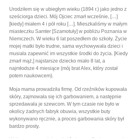
Urodziłem się w ubiegłym wieku (1894 r.) jako jedno z
sześciorga dzieci. Mój Ojciec zmarł wcześnie, […]
[kiedy] miałem 4 i pół roku […]. Mieszkaliśmy w małym
miasteczku Samter [Szamotuły] w pobliżu Poznania w
Niemczech. W wieku 6 lat poszedłem do szkoły. Życie
mojej matki było trudne, sama wychowywała dzieci i
musiała zapewnić im wszystkie środki do życia. [Kiedy
zmarł mąż,] najstarsze dziecko miało 8 lat, a
najmłodsze 4 miesiące (mój brat Alex, który został
potem naukowcem).
Moja mama prowadziła firmę. Od rzeźników kupowała
skóry, zajmowała się ich garbowaniem, a następnie
sprzedawała je szewcom. W tym czasie nie było w
okolicy żadnych fabryk obuwia, wszystkie buty
wykonywano ręcznie, a proces garbowania skóry był
bardzo prosty.