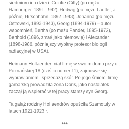
siedmioro ich dzieci: Cecilie (Cilly) (po mężu
Hamburger, 1891-1942), Hedwig (po mężu Lauffer, a
później Hirschhahn, 1892-1943), Johanna (po mężu
Ostrowski, 1893-1943), Georg (1894-1979) – autor
wspomnień, Bertha (po mężu Pander, 1895-1972),
Berthold (1896, zmarł jako niemowlę) i Alexander
(1898-1986, późniejszy wybitny profesor biologii
radiacyjnej w USA).
Heimann Hollaender miał firmę w swoim domu przy ul.
Poznańskiej 18 (dziś to numer 11), zajmował się
wyprawianiem i sprzedażą skór. Po jego śmierci firmę
garbarską prowadziła żona Doris, jako nastolatek
zaczął ją wspierać w tej pracy starszy syn Georg.
Ta gałąź rodziny Hollaendrów opuściła Szamotuły w
latach 1921-1923 r.
***