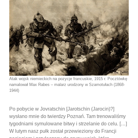
Atak wojsk niemieckich na pozycje francuskie, 1915 r. Pocztówkę
namalował Max Rabes – malarz urodzony w Szamotułach (1868-
1944)
Po pobycie w Jovratschin [Jarotschin (Jarocin)?]
wysłano mnie do twierdzy Poznań. Tam trenowaliśmy
tygodniami symulowane bitwy i strzelanie do celu. […]
W lutym nasz pułk został przewieziony do Francji