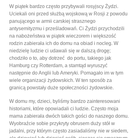
W piątek bardzo często przybywali rosyjscy Żydzi.
Uciekali oni przed służbą wojskową w Rosji z powodu
panującego w armii carskiej strasznego
antysemityzmu i prześladowań. Ci Żydzi przychodzili
na nabożeństwa w piątek wieczorem i większość
rodzin zabierała ich do domu na obiad i nocleg. W
niedzielę ludzie ci udawali się w dalszą drogę;
chodziło o to, aby dotrzeć do portu, takiego jak
Hamburg czy Rotterdam, a stamtąd wyruszyć
następnie do Anglii lub Ameryki. Pomagało im w tym
wiele organizacji żydowskich. W ten sposób za
granicą powstały duże społeczności żydowskie.
W domu my, dzieci, byliśmy bardzo zainteresowani
historiami, które opowiadali ci ludzie. Często moja
mama zabierała dwóch takich gości do naszego domu.
Wyobraźcie sobie przykryty obrusem duży stół w
jadalni, przy którym często zasiadaliśmy nie w siedem,