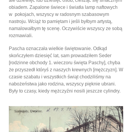
ale dziewięć lub dziesięć osób, ciesząc się smacznym
obiadem. Zapalone świece i światła lamp naftowych
w pokojach, wszyscy w radosnym szabasowym
nastroju. Wciąż to pamiętam i jeśli byłbym artystą,
namalowałbym tę scenę. Oczywiście wszyscy ze sobą
rozmawiali.
Pascha oznaczała wielkie świętowanie. Odkąd
skończyłem dziesięć lat, sam prowadziłem Seder
[rodzinne obchody 1. wieczoru święta Paschy], chyba
że przyszedł któryś z naszych krewnych [mężczyzn]. W
czasie szabatu i wszystkich świąt chodziliśmy na
nabożeństwa jako rodzina, wszyscy pięknie ubrani.
Były to czasy, kiedy mężczyźni nosili jeszcze cylindry.