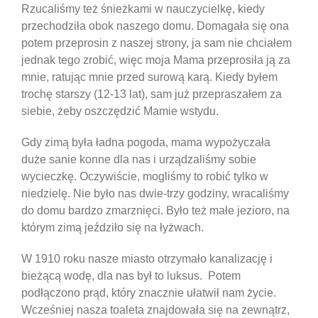
Rzucaliśmy też śnieżkami w nauczycielkę, kiedy
przechodziła obok naszego domu. Domagała się ona
potem przeprosin z naszej strony, ja sam nie chciałem
jednak tego zrobić, więc moja Mama przeprosiła ją za
mnie, ratując mnie przed surową karą. Kiedy byłem
trochę starszy (12-13 lat), sam już przepraszałem za
siebie, żeby oszczędzić Mamie wstydu.
Gdy zimą była ładna pogoda, mama wypożyczała
duże sanie konne dla nas i urządzaliśmy sobie
wycieczkę. Oczywiście, mogliśmy to robić tylko w
niedzielę. Nie było nas dwie-trzy godziny, wracaliśmy
do domu bardzo zmarznięci. Było też małe jezioro, na
którym zimą jeździło się na łyżwach.
W 1910 roku nasze miasto otrzymało kanalizację i
bieżącą wodę, dla nas był to luksus. Potem
podłączono prąd, który znacznie ułatwił nam życie.
Wcześniej nasza toaleta znajdowała się na zewnątrz,